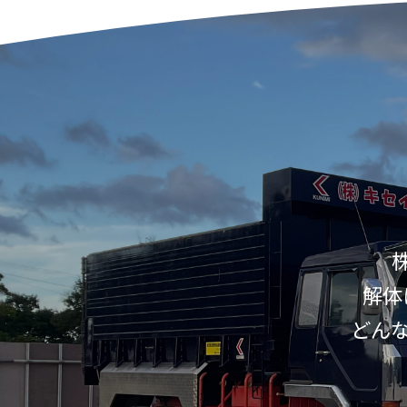
解体
どん