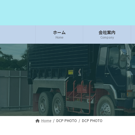
コ
ナ
ン
ビ
テ
ゲ
ン
ー
ツ
シ
ホーム
会社案内
Home
Company
へ
ョ
ス
ン
キ
に
ッ
移
プ
動
Home
DCP PHOTO
DCP PHOTO