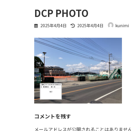
DCP PHOTO
最
2025年4月4日
2025年4月4日
kunimi
終
更
新
日
時
:
コメントを残す
メールアドレスが公開されることはありませ